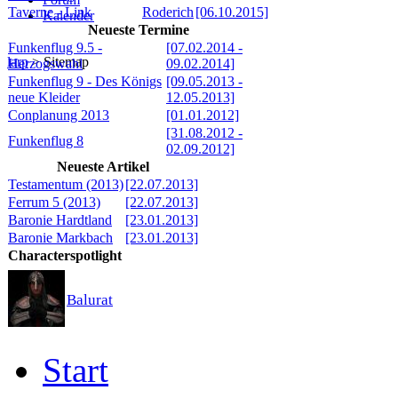
Taverne - Link
Roderich
[06.10.2015]
Kalender
Neueste Termine
Funkenflug 9.5 -
[07.02.2014 -
larp
>
Sitemap
Herzogswahl
09.02.2014]
Funkenflug 9 - Des Königs
[09.05.2013 -
neue Kleider
12.05.2013]
Conplanung 2013
[01.01.2012]
[31.08.2012 -
Funkenflug 8
02.09.2012]
Neueste Artikel
Testamentum (2013)
[22.07.2013]
Ferrum 5 (2013)
[22.07.2013]
Baronie Hardtland
[23.01.2013]
Baronie Markbach
[23.01.2013]
Characterspotlight
Balurat
Start