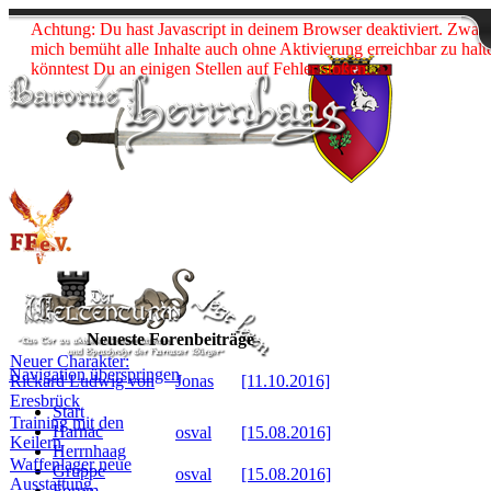
Achtung: Du hast Javascript in deinem Browser deaktiviert. Zwar 
Neueste Beiträge:
Neueste Beiträge:
mich bemüht alle Inhalte auch ohne Aktivierung erreichbar zu halt
könntest Du an einigen Stellen auf Fehler stoßen.
Blog besuchen
Blog besuchen
Neueste Forenbeiträge
Neuer Charakter:
Navigation überspringen
Rickard Ludwig von
Jonas
[11.10.2016]
Eresbrück
Start
Training mit den
Harnac
osval
[15.08.2016]
Keilern
Herrnhaag
Waffenlager neue
Gruppe
osval
[15.08.2016]
Ausstattung
Forum